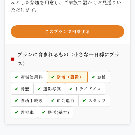
んとした祭壇を用意し、ご家族で温かくお見送りい
ただけます。
このプランで相談する
プランに含まれるもの（小さな一日葬にプラ
ス）
斎場使用料
祭壇（設置）
お棺
骨壺
遺影写真
ドライアイス
役所手続き
司会進行
スタッフ
霊柩車
搬送(基本)